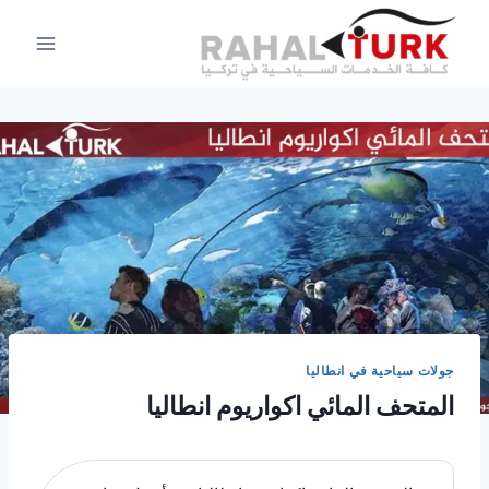
لتجاوز
لى
لمحتوى
جولات سياحية في انطاليا
المتحف المائي اكواريوم انطاليا