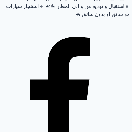
🔹استقبال و توديع من و الى المطار 🛬🛫 🔹استئجار سيارات
مع سائق او بدون سائق 🚗