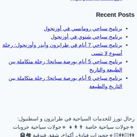
Recent Posts
برنامج سياحي رومانسي في أوزنجول
برنامج سياحي شتوي في أوزنجول
برنامج سياحي 7 أيام في طرابزون وأيدر وأوزنجول: رحلة
أسبوع لا تنسى
برنامج سياحي 5 أيام بورصة سبانجا: رحلة متكاملة بين
الطبيعة والتاريخ
برنامج سياحي 6 أيام بورصة سبانجا: رحلة متكاملة بين
التاريخ والطبيعة
رحال تورز للخدمات السياحية في طرابزون و اسطنبول:
🔹جولات سياحية خاصة 👨‍👩‍👧 🔹جولات سياحية جروبات
👫🏻👭🏻🔹حجوزات فنادق، أكواخ، شقق فندقية 🏘🏨