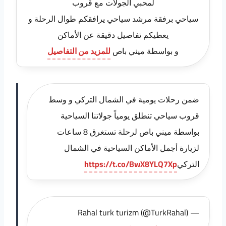
لمحبي الجولات مع قروب
سياحي برفقة مرشد سياحي يرافقكم طوال الرحلة و
يعطيكم تفاصيل دقيقة عن الأماكن
و بواسطة ميني باص
للمزيد من التفاصيل
ضمن رحلات يومية في الشمال التركي و وسط
قروب سياحي تنطلق يومياً جولاتنا السياحية
بواسطة ميني باص لرحلة تستغرق 8 ساعات
لزيارة أجمل الأماكن السياحية في الشمال
التركي
https://t.co/BwX8YLQ7Xp
— Rahal turk turizm (@TurkRahal)