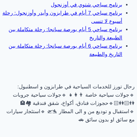
برنامج سياحي شتوي في أوزنجول
برنامج سياحي 7 أيام في طرابزون وأيدر وأوزنجول: رحلة
أسبوع لا تنسى
برنامج سياحي 5 أيام بورصة سبانجا: رحلة متكاملة بين
الطبيعة والتاريخ
برنامج سياحي 6 أيام بورصة سبانجا: رحلة متكاملة بين
التاريخ والطبيعة
رحال تورز للخدمات السياحية في طرابزون و اسطنبول:
🔹جولات سياحية خاصة 👨‍👩‍👧 🔹جولات سياحية جروبات
👫🏻👭🏻🔹حجوزات فنادق، أكواخ، شقق فندقية 🏘🏨
🔹استقبال و توديع من و الى المطار 🛬🛫 🔹استئجار سيارات
مع سائق او بدون سائق 🚗