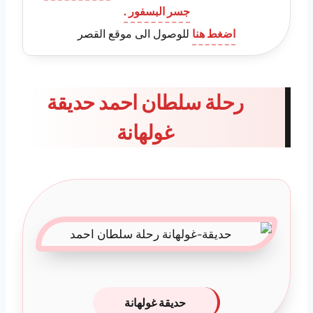
جسر البسفور .
اضغط هنا
للوصول الى موقع القصر
رحلة سلطان احمد حديقة
غولهانة
حديقة غولهانة