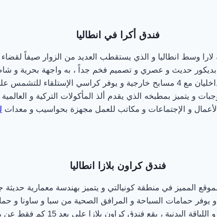
فندق أكرا في انطاليا
لارا وسط انطاليا و الذي يستقطب العديد من الزوار صيفاً لقضا
ق بديكور حديث و عصري و تصميم فخم جداً ، به واجهة بحرية و ش
ستلقاء للتشمس على شاطئه الخاص
ت و يتميز بمطبخه الذي يقدم ألذ المأكولات التركية و العالمية 
 الأعمال و الإجتماعات و مكاتب للعمل مجهزة بحواسيب و معدات
ل
فندق كراون بلازا انطاليا
لموقع المميز في منطقة كونيالتي و يتميز بهندسة معمارية حديثة ج
 يوفر حمامات السباحة و المرافق الصحية من سبا و ساونا و حم
دنية ، يقع فندق كراون بلازا على بعد 15 كم فقط عن مطار أنطاليا و يوفر