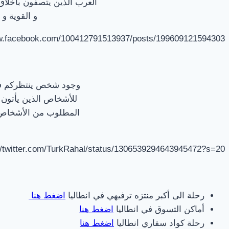
العرب الذين يتصفون بأخلاق
و القوية و 
ww.facebook.com/100412791513937/posts/199609121594303/
وجود شخص ينتظركم في ا
للأشخاص الذين يأتون أ
المطلوب من الأشخاص ب
//twitter.com/TurkRahal/status/1306539294643945472?s=20
رحلة الى أكبر منتزه ترفيهي في انطاليا
اضغط هنا
أماكن التسوق في انطاليا
اضغط هنا
رحلة كواد سفاري انطاليا
اضغط هنا