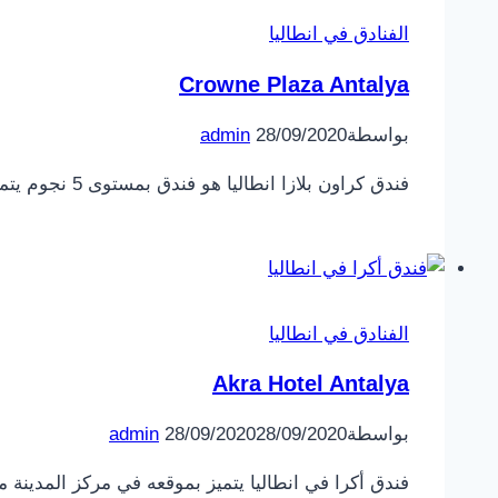
الفنادق في انطاليا
Crowne Plaza Antalya
بواسطة
28/09/2020
admin
فندق كراون بلازا انطاليا هو فندق بمستوى 5 نجوم يتميز بموقعه على شاطئ كونيالتي و قريب من مركز اتاتورك الثقافي ، يضم ما يقارب 194 غرفة…
الفنادق في انطاليا
Akra Hotel Antalya
بواسطة
28/09/2020
28/09/2020
admin
فندق أكرا في انطاليا يتميز بموقعه في مركز المدينة م