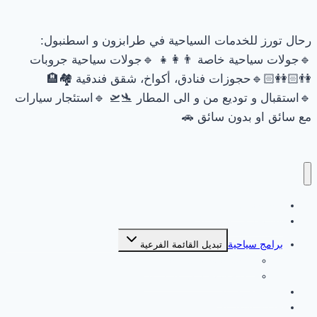
رحال تورز للخدمات السياحية في طرابزون و اسطنبول:
🔹جولات سياحية خاصة 👨‍👩‍👧 🔹جولات سياحية جروبات
👫🏻👭🏻🔹حجوزات فنادق، أكواخ، شقق فندقية 🏘🏨
🔹استقبال و توديع من و الى المطار 🛬🛫 🔹استئجار سيارات
مع سائق او بدون سائق 🚗
السياحة في طرابزون
السياحة في اسطنبول
برامج سياحية
تبديل القائمة الفرعية
برامج سياحية في اسطنبول
برامج سياحية في طرابزون
جولات طرابزون
جولات اسطنبول