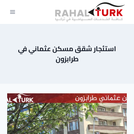
لتجاوز
لى
لمحتوى
استئجار شقق مسكن عثماني في
طرابزون