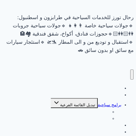
رحال تورز للخدمات السياحية في طرابزون و اسطنبول:
🔹جولات سياحية خاصة 👨‍👩‍👧 🔹جولات سياحية جروبات
👫🏻👭🏻🔹حجوزات فنادق، أكواخ، شقق فندقية 🏘🏨
🔹استقبال و توديع من و الى المطار 🛬🛫 🔹استئجار سيارات
مع سائق او بدون سائق 🚗
السياحة في طرابزون
السياحة في اسطنبول
برامج سياحية
تبديل القائمة الفرعية
برامج سياحية في اسطنبول
برامج سياحية في طرابزون
جولات طرابزون
جولات اسطنبول