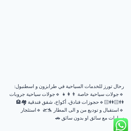
رحال تورز للخدمات السياحية في طرابزون و اسطنبول:
🔹جولات سياحية خاصة 👨‍👩‍👧 🔹جولات سياحية جروبات
👫🏻👭🏻🔹حجوزات فنادق، أكواخ، شقق فندقية 🏘🏨
🔹استقبال و توديع من و الى المطار 🛬🛫 🔹استئجار
سيارات مع سائق او بدون سائق 🚗