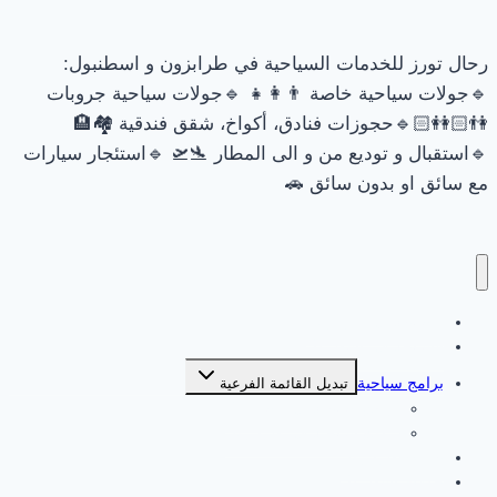
رحال تورز للخدمات السياحية في طرابزون و اسطنبول:
🔹جولات سياحية خاصة 👨‍👩‍👧 🔹جولات سياحية جروبات
👫🏻👭🏻🔹حجوزات فنادق، أكواخ، شقق فندقية 🏘🏨
🔹استقبال و توديع من و الى المطار 🛬🛫 🔹استئجار سيارات
مع سائق او بدون سائق 🚗
السياحة في طرابزون
السياحة في اسطنبول
برامج سياحية
تبديل القائمة الفرعية
برامج سياحية في اسطنبول
برامج سياحية في طرابزون
جولات طرابزون
جولات اسطنبول