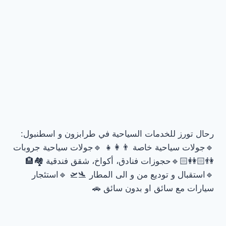
رحال تورز للخدمات السياحية في طرابزون و اسطنبول:
🔹جولات سياحية خاصة 👨‍👩‍👧 🔹جولات سياحية جروبات
👫🏻👭🏻🔹حجوزات فنادق، أكواخ، شقق فندقية 🏘🏨
🔹استقبال و توديع من و الى المطار 🛬🛫 🔹استئجار
سيارات مع سائق او بدون سائق 🚗