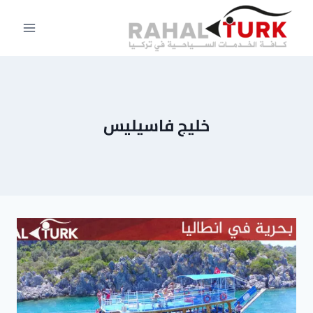
لتجاوز
لى
لمحتوى
خليج فاسيليس