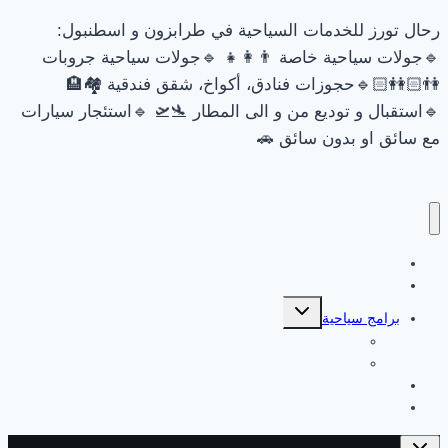
رحال تورز للخدمات السياحية في طرابزون و اسطنبول:
🔹جولات سياحية خاصة 👨‍👩‍👧 🔹جولات سياحية جروبات
👫🏻👭🏻🔹حجوزات فنادق، أكواخ، شقق فندقية 🏘🏨
🔹استقبال و توديع من و الى المطار 🛬🛫 🔹استئجار سيارات
مع سائق او بدون سائق 🚗
السياحة في طرابزون
السياحة في اسطنبول
تبديل
برامج سياحية
القائمة
الفرعية
برامج سياحية في اسطنبول
برامج سياحية في طرابزون
جولات طرابزون
جولات اسطنبول