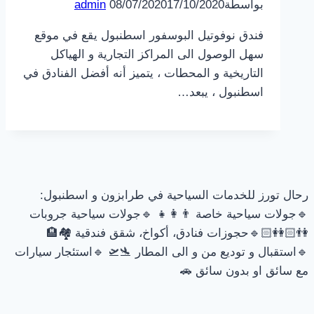
بواسطة
17/10/2020
08/07/2020
admin
فندق نوفوتيل البوسفور اسطنبول يقع في موقع
سهل الوصول الى المراكز التجارية و الهياكل
التاريخية و المحطات ، يتميز أنه أفضل الفنادق في
اسطنبول ، يبعد…
رحال تورز للخدمات السياحية في طرابزون و اسطنبول:
🔹جولات سياحية خاصة 👨‍👩‍👧 🔹جولات سياحية جروبات
👫🏻👭🏻🔹حجوزات فنادق، أكواخ، شقق فندقية 🏘🏨
🔹استقبال و توديع من و الى المطار 🛬🛫 🔹استئجار سيارات
مع سائق او بدون سائق 🚗