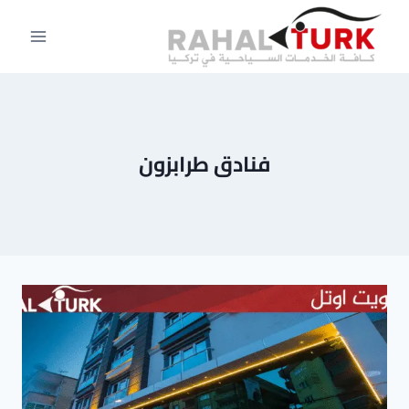
لتجاوز
لى
لمحتوى
فنادق طرابزون