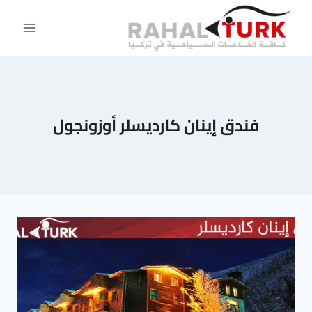
لتجاوز
لى
لمحتوى
فندق إينان كارديسلر أوزونجول