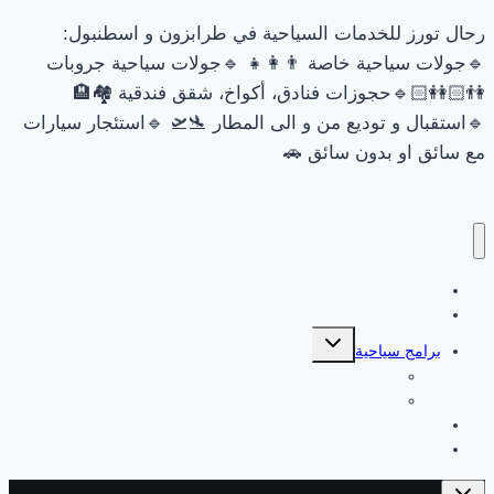
رحال تورز للخدمات السياحية في طرابزون و اسطنبول:
🔹جولات سياحية خاصة 👨‍👩‍👧 🔹جولات سياحية جروبات
👫🏻👭🏻🔹حجوزات فنادق، أكواخ، شقق فندقية 🏘🏨
🔹استقبال و توديع من و الى المطار 🛬🛫 🔹استئجار سيارات
مع سائق او بدون سائق 🚗
السياحة في طرابزون
السياحة في اسطنبول
تبديل
برامج سياحية
القائمة
الفرعية
برامج سياحية في اسطنبول
برامج سياحية في طرابزون
جولات طرابزون
جولات اسطنبول