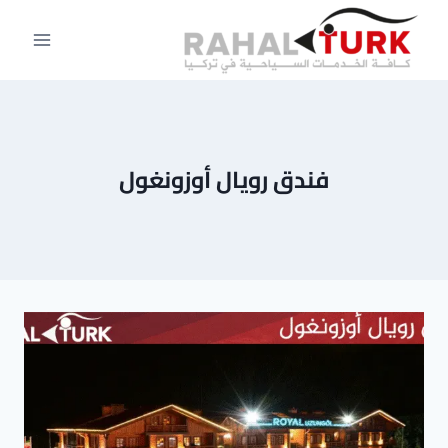
لتجاوز
لى
لمحتوى
فندق رويال أوزونغول