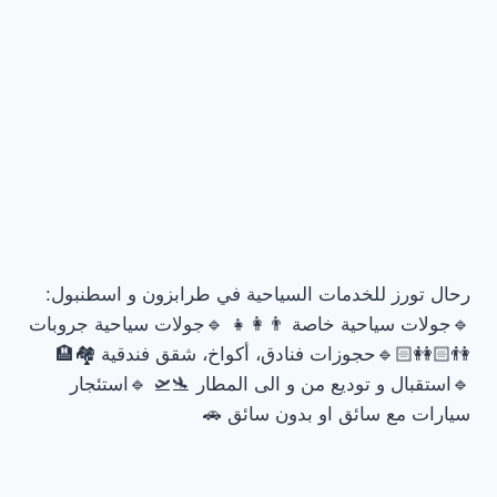
رحال تورز للخدمات السياحية في طرابزون و اسطنبول:
🔹جولات سياحية خاصة 👨‍👩‍👧 🔹جولات سياحية جروبات
👫🏻👭🏻🔹حجوزات فنادق، أكواخ، شقق فندقية 🏘🏨
🔹استقبال و توديع من و الى المطار 🛬🛫 🔹استئجار
سيارات مع سائق او بدون سائق 🚗