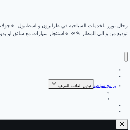
🏻👭🏻🔹حجوزات فنادق، أكواخ، شقق فندقية 🏘🏨🔹استقبال و
و الى المطار 🛬🛫 🔹استئجار سيارات مع سائق او بدون سائق 🚗
السياحة في طرابزون
السياحة في اسطنبول
برامج سياحية
تبديل القائمة الفرعية
برامج سياحية في اسطنبول
برامج سياحية في طرابزون
جولات طرابزون
جولات اسطنبول