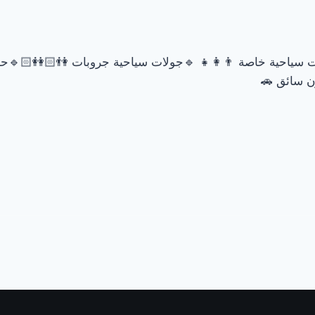
ول: 🔹جولات سياحية خاصة 👨‍👩‍👧 🔹جولات سياحية جروبات 
توديع من 