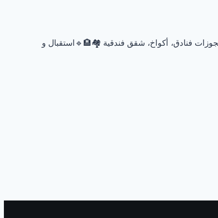
وزات فنادق، أكواخ، شقق فندقية 🏘🏨🔹استقبال و