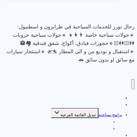
رحال تورز للخدمات السياحية في طرابزون و اسطنبول:
🔹جولات سياحية خاصة 👨‍👩‍👧 🔹جولات سياحية جروبات
👫🏻👭🏻🔹حجوزات فنادق، أكواخ، شقق فندقية 🏘🏨
🔹استقبال و توديع من و الى المطار 🛬🛫 🔹استئجار سيارات
مع سائق او بدون سائق 🚗
السياحة في طرابزون
السياحة في اسطنبول
برامج سياحية
تبديل القائمة الفرعية
برامج سياحية في اسطنبول
برامج سياحية في طرابزون
جولات طرابزون