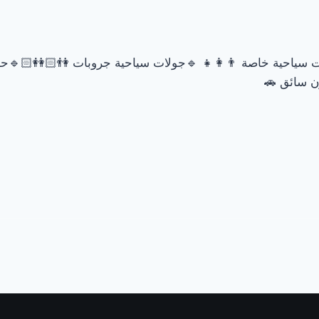
ول: 🔹جولات سياحية خاصة 👨‍👩‍👧 🔹جولات سياحية جروبات 
توديع من 