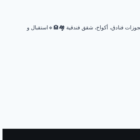
وزات فنادق، أكواخ، شقق فندقية 🏘🏨🔹استقبال و