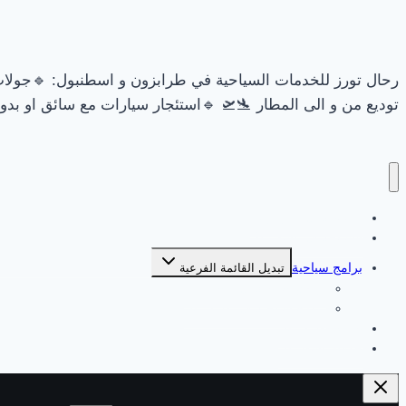
🏻👭🏻🔹حجوزات فنادق، أكواخ، شقق فندقية 🏘🏨🔹استقبال و
و الى المطار 🛬🛫 🔹استئجار سيارات مع سائق او بدون سائق 🚗
السياحة في طرابزون
السياحة في اسطنبول
برامج سياحية
تبديل القائمة الفرعية
برامج سياحية في اسطنبول
برامج سياحية في طرابزون
جولات طرابزون
جولات اسطنبول