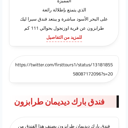
المميزة
الذي يتمتع بإطلالة رائعة
على البحر الأسود مباشرة و يبتعد فندق سيرا ليك
طرابزون عن قرية اوزنجول بحوالي 111 كم
للمزيد من التفاصيل
https://twitter.com/firsttours1/status/13181855
58087172096?s=20
فندق بارك ديديمان طرابزون
فندق بارك ديديمان طرابزون يصنف هذا الفندق من