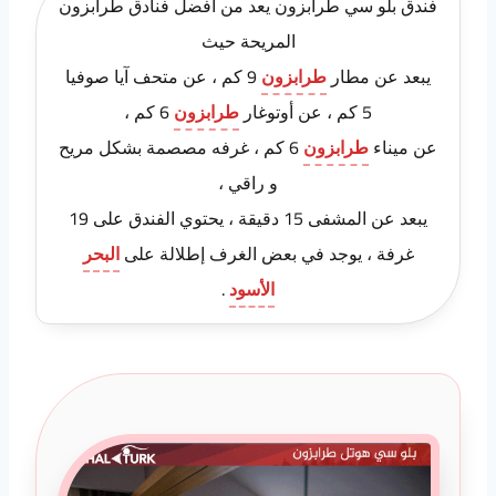
فندق بلو سي طرابزون يعد من أفضل فنادق طرابزون
المريحة حيث
يبعد عن مطار
طرابزون
9 كم ، عن متحف آيا صوفيا
5 كم ، عن أوتوغار
طرابزون
6 كم ،
عن ميناء
طرابزون
6 كم ، غرفه مصصمة بشكل مريح
و راقي ،
يبعد عن المشفى 15 دقيقة ، يحتوي الفندق على 19
غرفة ، يوجد في بعض الغرف إطلالة على
البحر
الأسود
.