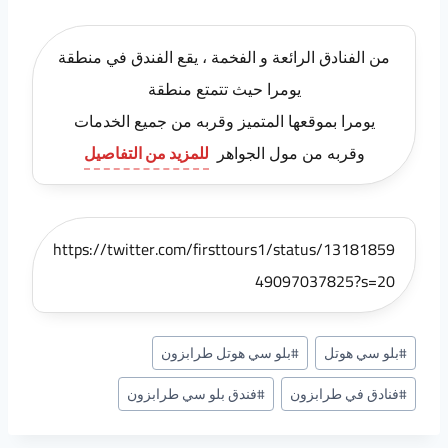
من الفنادق الرائعة و الفخمة ، يقع الفندق في منطقة
يومرا حيث تتمتع منطقة
يومرا بموقعها المتميز وقربه من جميع الخدمات
وقربه من مول الجواهر
للمزيد من التفاصيل
https://twitter.com/firsttours1/status/13181859
49097037825?s=20
وسوم
#
بلو سي هوتل
#
بلو سي هوتل طرابزون
المقال:
#
فنادق في طرابزون
#
فندق بلو سي طرابزون