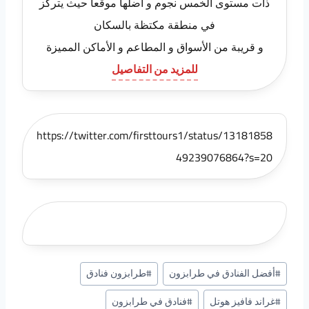
ذات مستوى الخمس نجوم و أضلها موقعاً حيث يتركز
في منطقة مكتظة بالسكان
و قريبة من الأسواق و المطاعم و الأماكن المميزة
للمزيد من التفاصيل
https://twitter.com/firsttours1/status/13181858
49239076864?s=20
وسوم
#
أفضل الفنادق في طرابزون
#
طرابزون فنادق
المقال:
#
غراند فافيز هوتل
#
فنادق في طرابزون