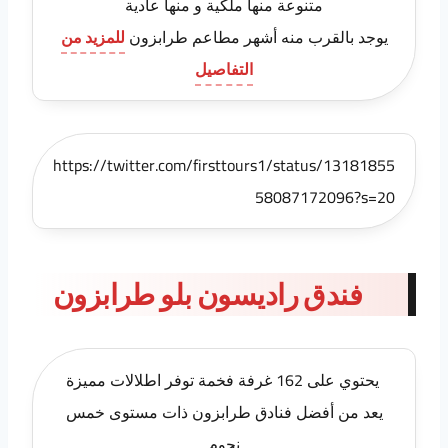
متنوعة منها ملكية و منها عادية
يوجد بالقرب منه أشهر مطاعم طرابزون
للمزيد من
التفاصيل
https://twitter.com/firsttours1/status/13181855
58087172096?s=20
فندق راديسون بلو طرابزون
يحتوي على 162 غرفة فخمة توفر اطلالات مميزة
يعد من أفضل فنادق طرابزون ذات مستوى خمس
نجوم