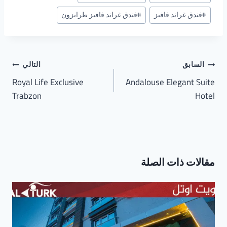
#
فندق غراند فافيز
#
فندق غراند فافيز طرابزون
تصفّح
السابق
التالي
المقالات
Royal Life Exclusive
Andalouse Elegant Suite
Trabzon
Hotel
مقالات ذات الصلة